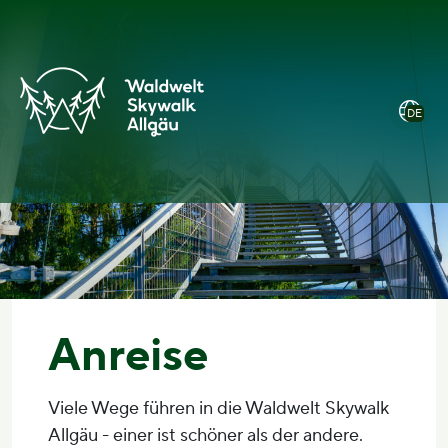
Zum
Hauptmenü
Zum
Zur
Inhalt
öffnen
Footer
Barrierefreiheitserklärung
springen
springen
DE
Anreise
Viele Wege führen in die Waldwelt Skywalk
Allgäu - einer ist schöner als der andere.