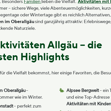
n. Besonders
Familien
lieben die Vielfalt.
Aktivitäten mit
mmer – sichere Wege, viele Abenteuermöglichkeiten, kur
Regentage oder Wintertage gibt es reichlich Alternativen
ten im Oberallgäu
sind ganzjährig attraktiv: Erlebnisweg
ckende Naturziele.
ktivitäten Allgäu – die
sten Highlights
für die Vielfalt bekommst, hier einige Favoriten, die Be
m Oberallgäu
–
Alpsee Bergwelt
– ein 
Sommer wie im Winter.
und eine Top-Adresse 
Aktivitäten mit Kinder
enstadt
– perfekt zum