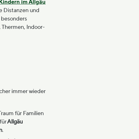
 Kindern im Allgäu
ze Distanzen und
, besonders
e, Thermen, Indoor-
sucher immer wieder
Traum für Familien
für
Allgäu
n
.