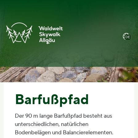
Zum
Hauptmenü
Zum
Zur
Inhalt
öffnen
Footer
Barrierefreiheitserklärung
springen
springen
DE
Barfußpfad
Der 90 m lange Barfußpfad besteht aus
unterschiedlichen, natürlichen
Bodenbelägen und Balancierelementen.