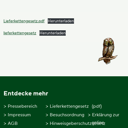
Lieferkettengesetz.pdf
Herunterladen
lieferkettengesetz
Herunterladen
Entdecke mehr
Pressebereich
Lieferkettengesetz
(pdf)
Impressum
Besuchsordnung
Erklärung zur
online
AGB
Hinweisgeberschutzgesetz