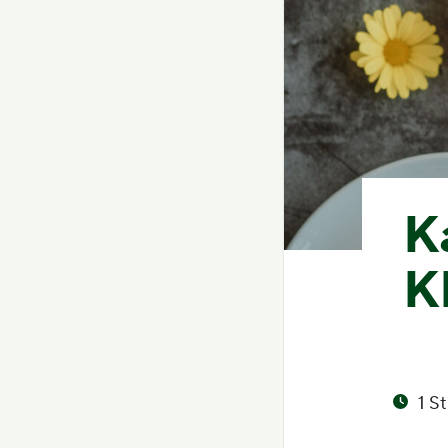
K
K
1 S