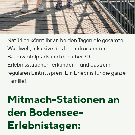
Freut Euch außerdem auf ein attraktives
Gewinnspiel: Sammle bei allen Partnern einen
Stempel und sichere dir die Chance auf Freikarten
und tolle Give-Aways.
Natürlich könnt Ihr an beiden Tagen die gesamte
Waldwelt, inklusive des beeindruckenden
Baumwipfelpfads und den über 70
Erlebnisstationen, erkunden – und das zum
regulären Eintrittspreis. Ein Erlebnis für die ganze
Familie!
Mitmach-Stationen an
den Bodensee-
Erlebnistagen: