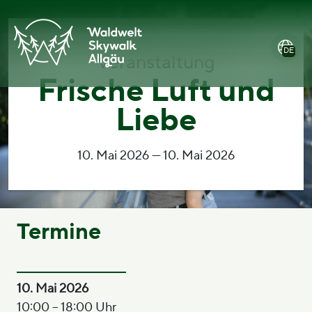
Zum
Hauptmenü
Zum
Zur
Inhalt
öffnen
Footer
Barrierefreiheitserklärung
springen
springen
DE
Veranstaltung
Frische Luft und
Liebe
10. Mai 2026 — 10. Mai 2026
Termine
10. Mai 2026
10:00 – 18:00 Uhr